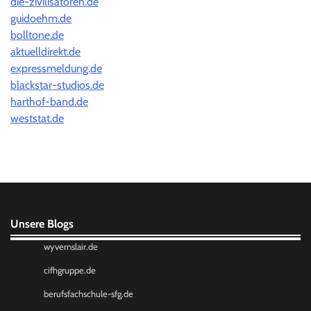
die-zivilisatoren.de
guidoehm.de
bolltone.de
aktuelldirekt.de
expressmeldung.de
blackstar-studios.de
harthof-band.de
weststat.de
Unsere Blogs
wyvernslair.de
cifhgruppe.de
berufsfachschule-sfg.de