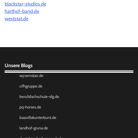
blackstar-studios.de
harthof-band.de
weststat.de
Unsere Blogs
wyvernslair.de
cifhgruppe.de
berufsfachschule-sfg.de
pq-horses.de
lisasvillakunterbunt.de
landhof-gruna.de