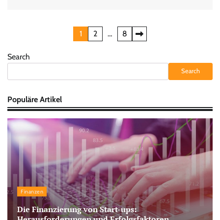
Posts
1
2
…
8
pagination
Search
Search
Populäre Artikel
Finanzen
Die Finanzierung von Start-ups:
Herausforderungen und Erfolgsfaktoren