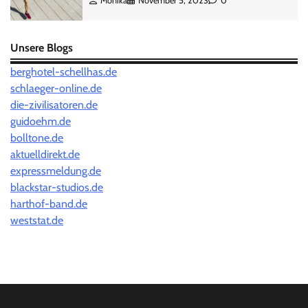
Monika
November 5, 2023
0
Unsere Blogs
berghotel-schellhas.de
schlaeger-online.de
die-zivilisatoren.de
guidoehm.de
bolltone.de
aktuelldirekt.de
expressmeldung.de
blackstar-studios.de
harthof-band.de
weststat.de