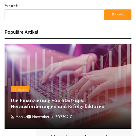
pagination
Search
Search
Populäre Artikel
Finanzen
Die Finanzierung von Start-ups:
Herausforderungen und Erfolgsfaktoren
Monika
November 14, 2023
0